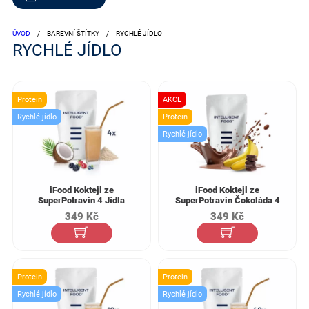
ÚVOD
/
BAREVNÍ ŠTÍTKY
/
RYCHLÉ JÍDLO
RYCHLÉ JÍDLO
Protein
AKCE
Rychlé jídlo
Protein
Rychlé jídlo
iFood Koktejl ze
iFood Koktejl ze
SuperPotravin 4 Jídla
SuperPotravin Čokoláda 4
Jídla
349
Kč
349
Kč
Protein
Protein
Rychlé jídlo
Rychlé jídlo