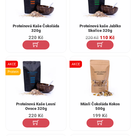
Proteinová Kaše Čokoláda
Proteinová kaše Jablko
320g
Skořice 320g
Původní
Aktuální
220
Kč
110
Kč
220
Kč
cena
cena
byla:
je:
220 Kč.
110 Kč.
AKCE
AKCE
Protein
Proteinová Kaše Lesní
Müsli Čokoláda Kokos
Ovoce 320g
500g
220
Kč
199
Kč