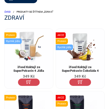
ÚVOD
/
PRODUKTY SE ŠTÍTKEM „ZDRAVÍ“
ZDRAVÍ
Protein
AKCE
Rychlé jídlo
Protein
Rychlé jídlo
iFood Koktejl ze
iFood Koktejl ze
SuperPotravin 4 Jídla
SuperPotravin Čokoláda 4
Jídla
349
Kč
349
Kč
Protein
AKCE
Protein