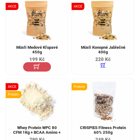
AKCE
AKCE
Müsli Medové Křupavé
Müsli Konopné Jablečné
450g
400g
199
Kč
220
Kč
AKCE
Protein
Protein
Whey Protein WPC 80
CRISPIES Fitness Protein
CFM 1Kg + BCAA Amino +
60% 250g
Enzymes
790
Kč
249
Kč