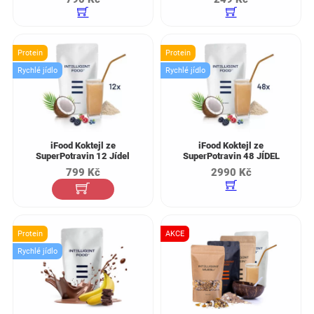
Protein
Protein
Rychlé jídlo
Rychlé jídlo
iFood Koktejl ze
iFood Koktejl ze
SuperPotravin 12 Jídel
SuperPotravin 48 JÍDEL
799
Kč
2990
Kč
Protein
AKCE
Rychlé jídlo