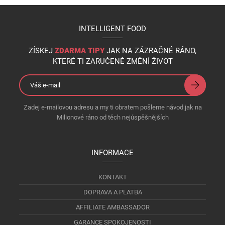
INTELLIGENT FOOD
ZÍSKEJ
ZDARMA TIPY
JAK NA ZÁZRAČNÉ RÁNO,
KTERÉ TI ZARUČENĚ ZMĚNÍ ŽIVOT
Zadej e-mailovou adresu a my ti obratem pošleme návod jak na
Milionové ráno od těch nejúspěšnějších
INFORMACE
KONTAKT
DOPRAVA A PLATBA
AFFILIATE AMBASSADOR
GARANCE SPOKOJENOSTI