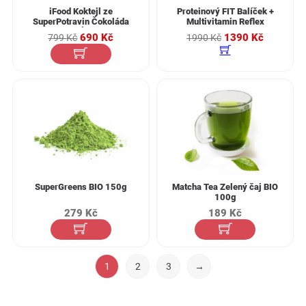
iFood Koktejl ze
Proteinový FIT Balíček +
SuperPotravin Čokoláda
Multivitamin Reflex
12 JÍDEL
Nexgen 60tb. ZDARMA
Původní
Aktuální
Původní
Aktuální
690
Kč
1390
Kč
799
Kč
1990
Kč
cena
cena
cena
cena
byla:
je:
byla:
je:
799 Kč.
690 Kč.
1990 Kč.
1390 Kč
SuperGreens BIO 150g
Matcha Tea Zelený čaj BIO
100g
279
Kč
189
Kč
1
2
3
→